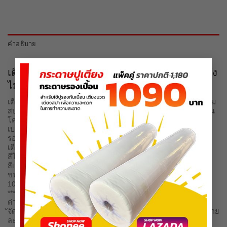
คำอธิบาย
×
เตียงนวดไทย ขนาด 90x200x65 ซม.(ความสูงยัง
ไม่รวมเบาะ)
เตียงนวดไทย (รวมเบาะ) เหมาะสำหรับงานนวดสปา ร้านสปา โฮม
สปา เตียงนวดไทย เตียงสปา เตียงอโรมา เตียงนวดไทย ทำจากไม้สน
โครงสร้างแข็งแรงทนทน งานฝีมือคนไทย คุณภาพส่งออก
เบาะหนา 3นิ้ว หุ้มด้วยหนัง PVC ทำความสะอาดได้ง่าย
รองรับน้ำหนักได้ถึง 200 กิโลกรัม
เตียงสปา เตียงอโรมาเลือกสีเบาะได้
สีไม้ :สีบีท ,สีโอ๊คดำ ,สีขาว
สีเบาะ: สีขาว,สีครีม สีโอ๊คดำ
ขนาดเตียงนวดแผนไทย เตียงนวดน้ำมัน กว้างXยาวXสูง
100x 200 x 45 cm. ราคา4990
***เฟอร์นิเจอร์เป็นสินค้าชิ้นใหญ่และนำหนักมาก จะมีค่าขนส่งแตก
ต่างกันไปตามระยะทาง
ัจัดส่งในเขตกรุงเทพฯและปริมลฑล ราคา500-1,000บาทสอบถามราย
ละเอียดก่อนสั่งซื้อค่ะ