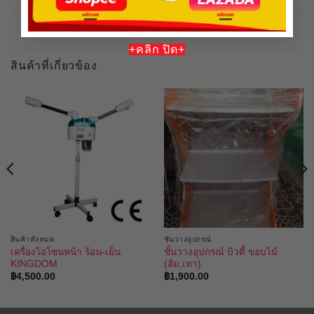
ร้านสปาเฟอร์
ร้านบิวตี้สปามอล
+คลิก ปิด+
สินค้าที่เกี่ยวข้อง
สินค้าทั้งหมด
ชั้นวางอุปกรณ์
เครื่องโอโซนหน้า ร้อน-เย็น
ชั้นวางอุปกรณ์ บิวตี้ ขอบไม้
KINGDOM
(ส้ม,เทา)
฿
4,500.00
฿
1,900.00