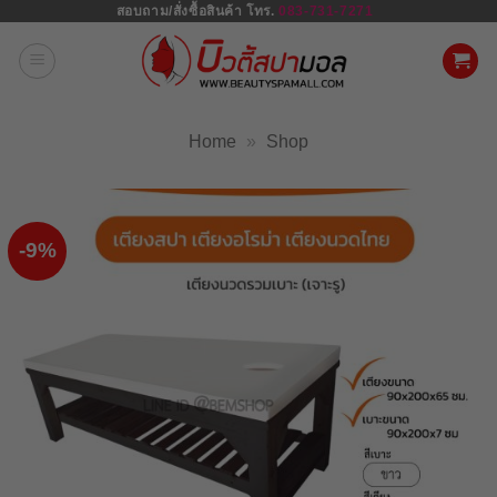
สอบถาม/สั่งซื้อสินค้า โทร.
083-731-7271
ข้าม
ไป
ยัง
เนื้อหา
Home
»
Shop
-9%