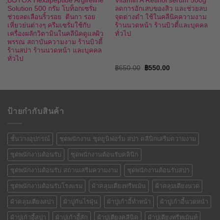
ฺBOTOX Hexapeptide Argireline
Vitamin A Retinol serum 500g
Solution 500 กรัม โบท็อกเซรั่ม
ลดการอักเสบของสิว และช่วยลบ
ช่วยลดเลือนริ้วรอย ตีนกา รอย
จุดด่างดำ ใช้ในคลีนิคความงาม
เหี่ยวย่นต่างๆ ครีมเซรั่มใช้กับ
ร้านนวดหน้า ร้านบิวตี้และบุคคล
เครื่องผลักวิตามินในคลีนิคดูแลผิว
ทั่วไป
พรรณ สถาบันความงาม ร้านบิวตี้
ร้านสปา ร้านนวดหน้า และบุคคล
ทั่วไป
Original
Current
฿
650.00
฿
550.00
price
price
was:
is:
฿650.00.
฿550.00.
ป้ายกำกับสินค้า
ชั้นวางอุปกรณ์
ชุดพนักงาน ชุดยูนิฟอร์ม สปา คลีนิกเสริมความงาม
ชุดพนักงานต้อนรับ
ชุดพนักงานต้อนรับคลินิก
ชุดพนักงานต้อนรับ สถานเสริมความงาม
ชุดพนักงานต้อนรับสปา
ชุดพนักงานต้อนรับโรงแรม
ผ้าคลุมเตียงทรีทเม้น
ผ้าคลุมเตียงนวด
ผ้าคลุมเตียงสปา
ผ้าปูกันไรฝุ่น
ผ้าปูเก้าอี้ทำหน้า
ผ้าปูเก้าอี้นวดหน้า
ผ้าปูเก้าอี้สปา
ผ้าปูเก้าอี้สัก
ผ้าปูเตียงคลีนิค
ผ้าปูเตียงทรีทเม้นท์