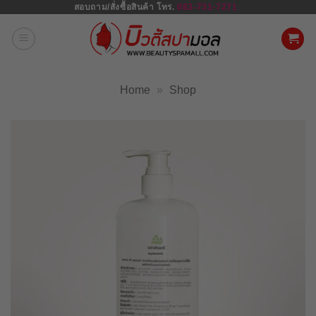
สอบถาม/สั่งซื้อสินค้า โทร.
083-731-7271
ข้าม
ไป
ยัง
เนื้อหา
Home
»
Shop