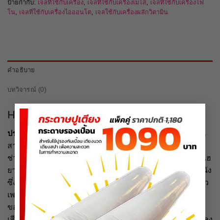
ป้ายกำกับ:
เจลที่ใช้กับเครื่อง
,
เจลที่ใช้กับเครื่องเมโส
,
เจลที่ใช้กับเครื่องโฟ
โน
,
เจลที่ใช้กับเครื่องไอออนโต
,
เจลใช้กับเครื่องผลักวิตามิน
คำอธิบาย
บทวิจารณ์ (0)
×
Hyaluronic Acid 0.1% 500 g
ประโยชน์และคุณสมบัติ :
ผลิตภัณฑ์ช่วยชะลอความแก่ เป็น
สารเติมเต็ม ซ่อมแซมเซลล์ผิวหนัง ผิวดูสาวขึ้นและนุ่มขึ้น
ช่วยในการชะลอความแก่ ผิวดูสาวขึ้นและนุ่มขึ้น เนื่องจากไฮ
ยารูโลนิกและเป็ปไทย์ นี้จะช่วยหยุดระบบความแก่ของผิวหนัง
ซึ่งถูกเรียกกันบ่อยมากว่าเป็นแหล่งกำเนิดของความหนุ่มสาว
เพราะร่างการทำการผลิตสารดังกล่าวอยู่แล้วในเนื้อเยื้อและ
ของเหลวในเซลล์ผิวหนังของมนุษย์เพื่อช่วยในการลดความ
เสียหายและเป็นตัวหล่อลื่นของผิวหนัง การเพิ่มไฮยารูโลนิกลง