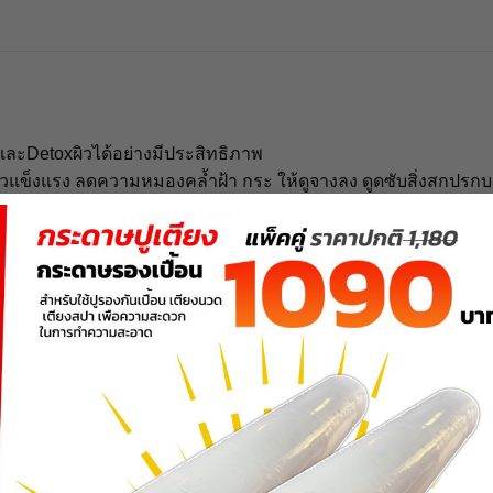
ละDetoxผิวได้อย่างมีประสิทธิภาพ
ยให้ผิวแข็งแรง ลดความหมองคล้ำฝ้า กระ ให้ดูจางลง ดูดซับสิ่งสกปร
งเม็ดสีผิว อันเป็นสาเหตุก่อให้เกิดผิวไหม้คล้ำ และกระฝ้า
้อ ลดการอักเสบของผิว ควบคุมความมัน ลดสิวอักเสบ และช่วยให้รูข
บผิวแพ้ง่าย เสร็มสร้างภูมิคุ้มกันผิว และเพิ่มความชุ่มชื่นให้กับผ
หน้า
ใสพร้อมช่วยยับยั้งแบคทีเรียอันก่อให้เกิดสิวอักเสบ ช่วยเติมความ
ารต้านอนุมูลอิสระ ทำให้หน้าใส ดูอ่อนเยาว์ ทำให้ผิวแข็งแรงขึ้น ไ
ให้แห้งไวและยุบเร็วขึ้น รวมถึงช่วยเรื่องสิวเสี้ยนและสิวหัวดำให้
สึกเย็นๆผ่อนคลายสดชื่นดี
 และDetoxผิวได้อย่างมีประสิทธิภาพ
การบำรุงผิว เติมความชุ่ม