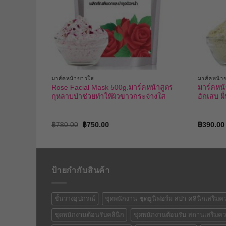
มาส์คหน้าขาวใส
มาส์คหน้า
500 กรัม
Rose Facial Mask 500g.มาร์คหน้าสูตร
มาร์คหน
บผิวแพ้ง่าย
กุหลาบป่าช่วยทำให้ผิวขาวกระจ่างใส
อักเสบ ผื
Original
Current
฿
780.00
฿
750.00
฿
390.00
price
price
was:
is:
฿780.00.
฿750.00.
ป้ายกำกับสินค้า
ชั้นวางอุปกรณ์
ชุดพนักงาน ชุดยูนิฟอร์ม สปา คลีนิกเสริม
ชุดพนักงานต้อนรับคลินิก
ชุดพนักงานต้อนรับ สถานเสริมค