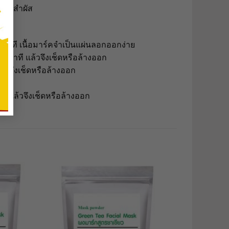
นหน้าสำผัส
นาที เนื้อมาร์คจำเป็นแผ่นลอกออกง่าย
0นาที แล้วจึงเช็ดหรือล้างออก
้วจึงเช็ดหรือล้างออก
ี แล้วจึงเช็ดหรือล้างออก