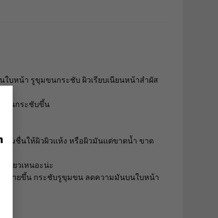
กบนใบหน้า รูขุมขนกระชับ ผิวเรียบเนียนหน้าสำผัส
×
ุมขนกระชับขึ้น
ิว
ชุ่มชื่นให้ผิวผิวแห้ง หรือผิวมันแต่ขาดน้ำ ขาด
ม่เหนียวเหนอะน่ะ
หลุดออกง่ายขึ้น กระชับรูขุมขน ลดความมันบนใบหน้า