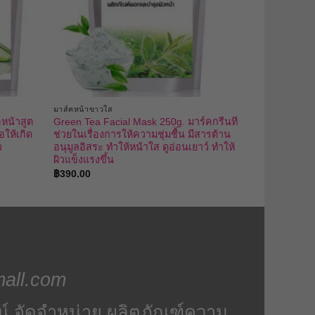
มาส์คหน้าขาวใส
หน้าสูต
Green Tea Facial Mask 250g. มาร์คกรีนที
อให้เกิด
ช่วยในเรื่องการให้ความชุ่มชื้น มีสารต้าน
ว
อนุมูลอิสระ ทำให้หน้าใส ดูอ่อนเยาว์ ทำให้
ผิวแข็งแรงขึ้น
฿
390.00
all.com
น์ จัดจำหน่าย ผลิตภัณฑ์ความ