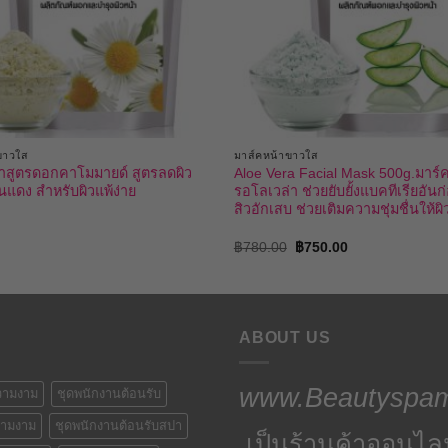
ขาวใส
มาส์คหน้าขาวใส
้าสูตรดอกคาโมมายด์ สูตรลดผิว
Aloe Vera Facial Mask 500g.มาร์ค
่นแดง สำหรับผิวแพ้ง่าย
รอโลเวล่า ช่วยยับยั้งแบคทีเรียอันก่
สิวอักเสบ ช่วยเติมความชุ่มชื่นให้ผิ
Original
Current
฿
780.00
฿
750.00
price
price
was:
is:
฿780.00.
฿750.00.
ABOUT US
www.Beautyspam
ความงาม
ชุดพนักงานต้อนรับ
วามงาม
ชุดพนักงานต้อนรับสปา
เป็นร้านค้าออนไล